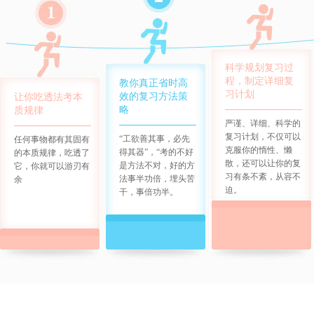
科学规划复习过
程，制定详细复
教你真正省时高
习计划
效的复习方法策
让你吃透法考本
略
质规律
严谨、详细、科学的
复习计划，不仅可以
“工欲善其事，必先
任何事物都有其固有
克服你的惰性、懒
得其器”，“考的不好
的本质规律，吃透了
散，还可以让你的复
是方法不对，好的方
它，你就可以游刃有
习有条不紊，从容不
法事半功倍，埋头苦
余
迫。
干，事倍功半。