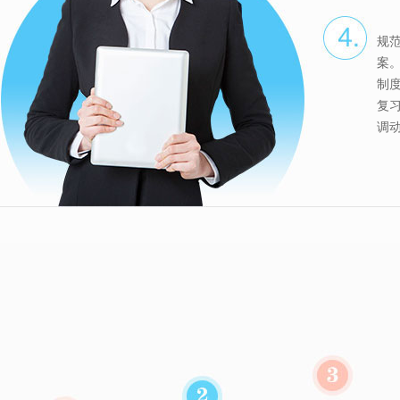
规
案
制
复
调