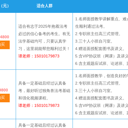
（元）
适合人群
1.名师面授教学讲解重点、
适合有志于2025年抱着法考
生顺利通过法考。
必过的信心备考的考生。有无
2.专职班主任高三式管理。
4800
法学基础均可，只要认真学
3.三十人小班自习室。
购买
习，这里就能帮您顺利过关！
4.赠送面授配套图书及讲义。
谭老师：15010179873
5.含VIP协议班（网课）及讲
6.含主观题应试班、论述班
1.名师面授教学，创造良好
具备一定基础且经过认真备
2.专职班主任高三式管理。
800
考，最好听过独角兽法考基础
3.三十人小班自习室。
购买
和强化视频课程。
4.赠送面授配套图书及讲义。
谭老师：15010179873
5.含VIP协议班（网课）及讲
6.含主观题应试班、论述班
具备一定基础且经过认真备