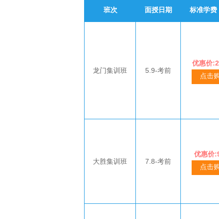
班次
面授日期
标准学费
优惠价:2
龙门集训班
5.9-考前
点击
优惠价:9
大胜集训班
7.8-考前
点击