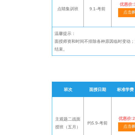
优惠价:3
点睛集训班
9.1-考前
点击
温馨提示：
面授师资和时间不排除各种原因临时变动；
结束。
班次
面授日期
标准学费
优惠价:2
主观题二战面
约5.9-考前
点击
授班（五月）