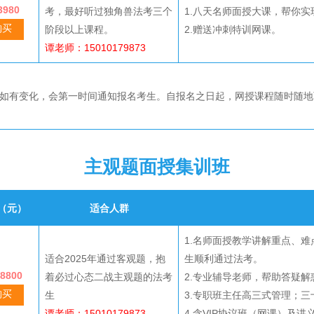
980
考，最好听过独角兽法考三个
1.八天名师面授大课，帮你实
购买
阶段以上课程。
2.赠送冲刺特训网课。
谭老师：15010179873
如有变化，会第一时间通知报名考生。自报名之日起，网授课程随时随地可
主观题面授集训班
（元）
适合人群
1.名师面授教学讲解重点、
适合2025年通过客观题，抱
生顺利通过法考。
8800
着必过心态二战主观题的法考
2.专业辅导老师，帮助答疑解
购买
生
3.专职班主任高三式管理；
谭老师：15010179873
4.含VIP协议班（网课）及讲