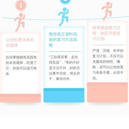
科学规划复习过
程，制定详细复
教你真正省时高
习计划
效的复习方法策
让你吃透法考本
略
质规律
严谨、详细、科学的
复习计划，不仅可以
“工欲善其事，必先
任何事物都有其固有
克服你的惰性、懒
得其器”，“考的不好
的本质规律，吃透了
散，还可以让你的复
是方法不对，好的方
它，你就可以游刃有
习有条不紊，从容不
法事半功倍，埋头苦
余
迫。
干，事倍功半。