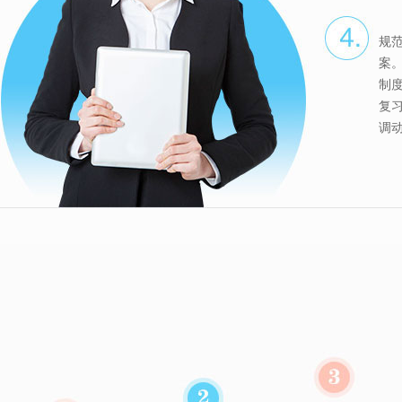
规
案
制
复
调